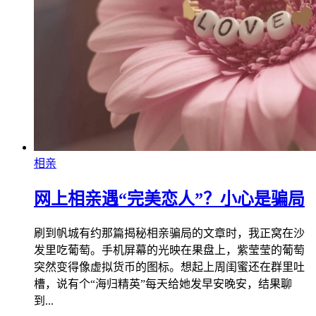
相亲
网上相亲遇“完美恋人”？小心是骗局
刷到帆城有约那篇揭秘相亲骗局的文章时，我正窝在沙
发里吃葡萄。手机屏幕的光映在果盘上，紫莹莹的葡萄
突然变得像虚拟货币的图标。想起上周闺蜜还在群里吐
槽，说有个“海归精英”每天给她发早安晚安，结果聊
到...