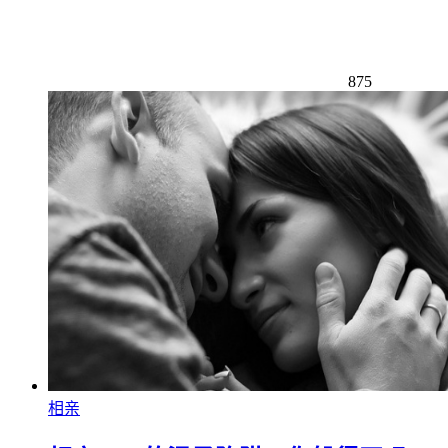
875
相亲