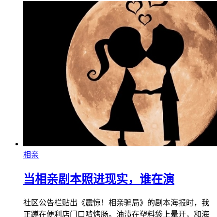
相亲
当相亲剧本照进现实，谁在演
社区公告栏贴出《震惊！相亲骗局》的剧本海报时，我
正蹲在便利店门口啃烤肠。油渍在塑料袋上晕开，和海