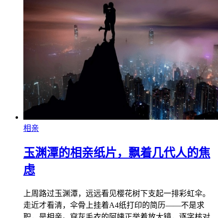
相亲
玉渊潭的相亲纸片，飘着几代人的焦
虑
上周路过玉渊潭，远远看见樱花树下支起一排彩虹伞。
走近才看清，伞骨上挂着A4纸打印的简历——不是求
职，是相亲。穿灰毛衣的阿姨正举着放大镜，逐字核对