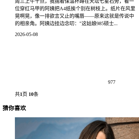
周三上午十点，我揣着保温杯蹲在天坛七星石旁，看一
位穿红马甲的阿姨把A4纸挨个别在树枝上。纸片在风里
晃啊晃，像一排欲言又止的嘴唇——原来这就是传说中
的相亲角。阿姨边挂边念叨："这姑娘985硕士...
2026-05-08
977
共
1
页
10
条
猜你喜欢