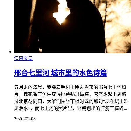
情感文章
邢台七里河 城市里的水色诗篇
五月末的清晨，我翻着手机里朋友发来的邢台七里河照
片，槐花香气仿佛穿透屏幕钻进鼻腔。忽然想起上周路
过北京胡同口，大爷们围坐下棋时说的那句“现在城里难
见活水”，而七里河的照片里，野鸭划出的涟漪正撞碎...
2026-05-08