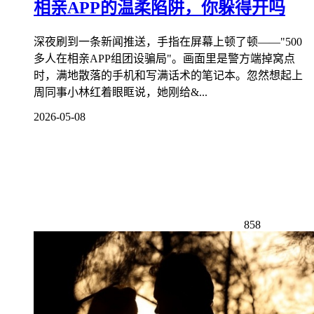
相亲APP的温柔陷阱，你躲得开吗
深夜刷到一条新闻推送，手指在屏幕上顿了顿——"500
多人在相亲APP组团设骗局"。画面里是警方端掉窝点
时，满地散落的手机和写满话术的笔记本。忽然想起上
周同事小林红着眼眶说，她刚给&...
2026-05-08
858