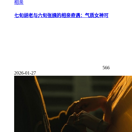
相亲
七旬胡老与六旬张姨的相亲奇遇：气质女神可
566
2026-01-27