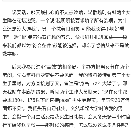
说实话，那天最扎心的不是被冷落，是散场时看到两个女
生蹲在花坛边哭。一个说“我明明按要求填了所有选项，为什
么还是没人选我”，另一个抹着眼泪笑“可能我长得不够好看
吧”。她们的哭声混着广场的音乐，像根细针扎进耳朵——原
来我们都以为“符合条件”就能被选择，却忘了感情从来不是做
数学题。
后来我参加过更“高效”的相亲局。主办方把男女分在两个
房间，先看资料再决定要不要见面。我的资料被传到第三个女
生手里时，对方直接划了叉，备注是“身高172？太矮了”。那
天我站在走廊等结果，听见两个工作人员聊天：“现在女生都
要求180+，175以下的直接pass”“男生更现实，年薪没30万连
面都不见”。我低头看自己鞋尖，突然想起大学时追我的男
生，会攒一个月生活费给我买生日礼物，会大冬天骑半小时自
行车给我送早餐——那时候的感情，怎么就没这么多条件呢？