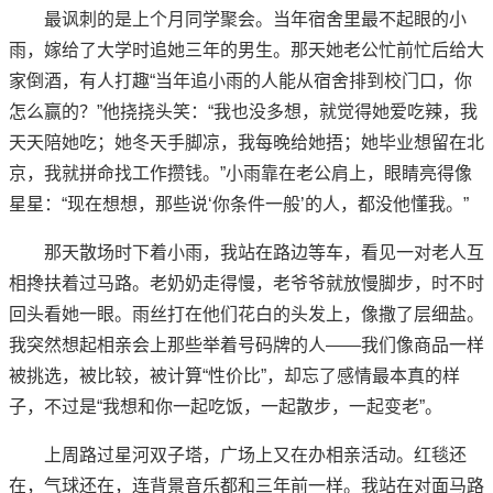
最讽刺的是上个月同学聚会。当年宿舍里最不起眼的小
雨，嫁给了大学时追她三年的男生。那天她老公忙前忙后给大
家倒酒，有人打趣“当年追小雨的人能从宿舍排到校门口，你
怎么赢的？”他挠挠头笑：“我也没多想，就觉得她爱吃辣，我
天天陪她吃；她冬天手脚凉，我每晚给她捂；她毕业想留在北
京，我就拼命找工作攒钱。”小雨靠在老公肩上，眼睛亮得像
星星：“现在想想，那些说‘你条件一般’的人，都没他懂我。”
那天散场时下着小雨，我站在路边等车，看见一对老人互
相搀扶着过马路。老奶奶走得慢，老爷爷就放慢脚步，时不时
回头看她一眼。雨丝打在他们花白的头发上，像撒了层细盐。
我突然想起相亲会上那些举着号码牌的人——我们像商品一样
被挑选，被比较，被计算“性价比”，却忘了感情最本真的样
子，不过是“我想和你一起吃饭，一起散步，一起变老”。
上周路过星河双子塔，广场上又在办相亲活动。红毯还
在，气球还在，连背景音乐都和三年前一样。我站在对面马路