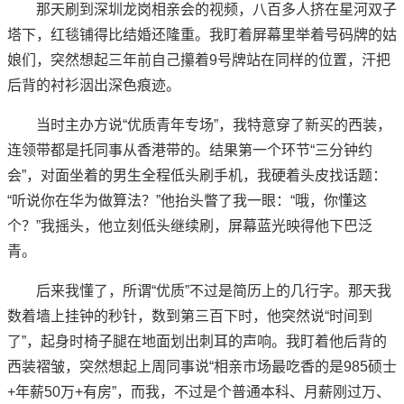
那天刷到深圳龙岗相亲会的视频，八百多人挤在星河双子
塔下，红毯铺得比结婚还隆重。我盯着屏幕里举着号码牌的姑
娘们，突然想起三年前自己攥着9号牌站在同样的位置，汗把
后背的衬衫洇出深色痕迹。
当时主办方说“优质青年专场”，我特意穿了新买的西装，
连领带都是托同事从香港带的。结果第一个环节“三分钟约
会”，对面坐着的男生全程低头刷手机，我硬着头皮找话题：
“听说你在华为做算法？”他抬头瞥了我一眼：“哦，你懂这
个？”我摇头，他立刻低头继续刷，屏幕蓝光映得他下巴泛
青。
后来我懂了，所谓“优质”不过是简历上的几行字。那天我
数着墙上挂钟的秒针，数到第三百下时，他突然说“时间到
了”，起身时椅子腿在地面划出刺耳的声响。我盯着他后背的
西装褶皱，突然想起上周同事说“相亲市场最吃香的是985硕士
+年薪50万+有房”，而我，不过是个普通本科、月薪刚过万、