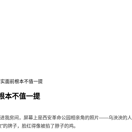
现实面前根本不值一提
根本不值一提
进我房间，屏幕上是西安革命公园相亲角的照片——乌泱泱的人
款”的牌子，脸红得像被掐了脖子的鸡。