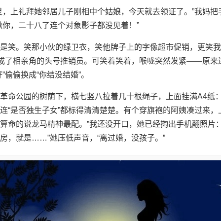
灵，上礼拜她邻居儿子刚相中个姑娘，今天就去领证了。”我妈把
瞅你，二十八了连个对象影子都没见着！”
是笑。笑那小伙的绿卫衣，笑他牌子上的字像超市促销，更笑我
倒成了相亲角的头号推销员。可笑着笑着，喉咙突然发紧——原来
”偷偷换成“你结没结婚”。
革命公园的树荫下，横七竖八拉着几十根绳子，上面挂满A4纸
连“是否独生子女”都标得清清楚楚。有个穿旗袍的阿姨凑过来，
算命的说龙马精神最配。”我还没开口，她已经掏出手机翻照片：
房，就是……”她压低声音，“离过婚，没孩子。”