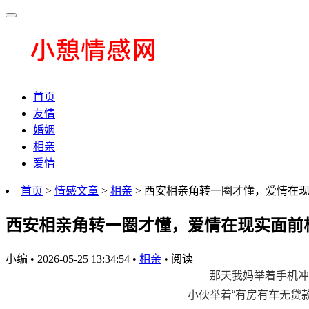
首页
友情
婚姻
相亲
爱情
首页
>
情感文章
>
相亲
> 西安相亲角转一圈才懂，爱情在
西安相亲角转一圈才懂，爱情在现实面前
小编
•
2026-05-25 13:34:54
•
相亲
•
阅读
那天我妈举着手机冲
小伙举着“有房有车无贷