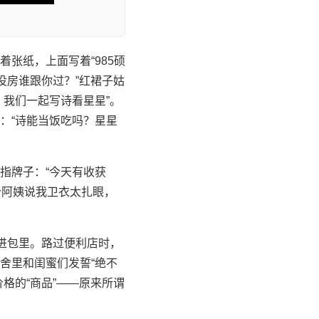
张纸，上面写着“985硕
没房谁跟你过？”红裙子姑
我们一起写诗看星星”。
：“诗能当饭吃吗？星星
指牌子：“今天有收获
个阿姨说我卫衣太扎眼，
进包里。路过便利店时，
舍里和闺蜜们发誓“绝不
格的“商品”——原来所谓