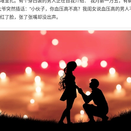
堆里扎。有个穿西装的男人正在自我介绍：“我月薪一万五，有
大爷突然插话：“小伙子，你血压高不高？我闺女说血压高的男人
红了脸，张了张嘴却没出声。