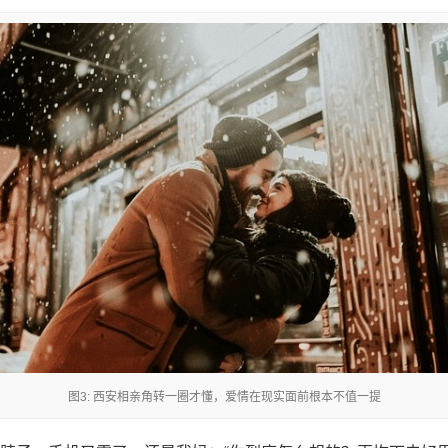
图3: 西安相亲角转一圈才懂，爱情在现实面前根本不值一提