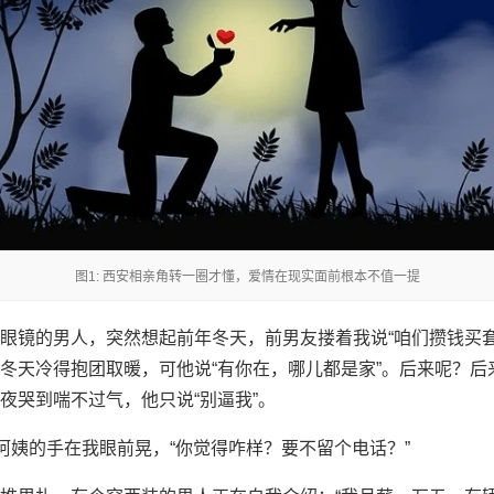
图1: 西安相亲角转一圈才懂，爱情在现实面前根本不值一提
眼镜的男人，突然想起前年冬天，前男友搂着我说“咱们攒钱买套
冬天冷得抱团取暖，可他说“有你在，哪儿都是家”。后来呢？后
夜哭到喘不过气，他只说“别逼我”。
袍阿姨的手在我眼前晃，“你觉得咋样？要不留个电话？”