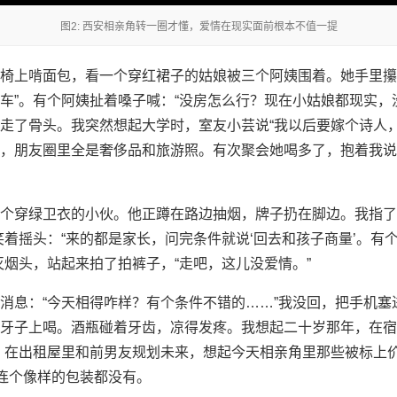
图2: 西安相亲角转一圈才懂，爱情在现实面前根本不值一提
椅上啃面包，看一个穿红裙子的姑娘被三个阿姨围着。她手里攥着
车”。有个阿姨扯着嗓子喊：“没房怎么行？现在小姑娘都现实，
走了骨头。我突然想起大学时，室友小芸说“我以后要嫁个诗人，
，朋友圈里全是奢侈品和旅游照。有次聚会她喝多了，抱着我说
个穿绿卫衣的小伙。他正蹲在路边抽烟，牌子扔在脚边。我指了
笑着摇头：“来的都是家长，问完条件就说‘回去和孩子商量’。有
灭烟头，站起来拍了拍裤子，“走吧，这儿没爱情。”
消息：“今天相得咋样？有个条件不错的……”我没回，把手机塞
牙子上喝。酒瓶碰着牙齿，凉得发疼。我想起二十岁那年，在宿
，在出租屋里和前男友规划未来，想起今天相亲角里那些被标上价
，连个像样的包装都没有。