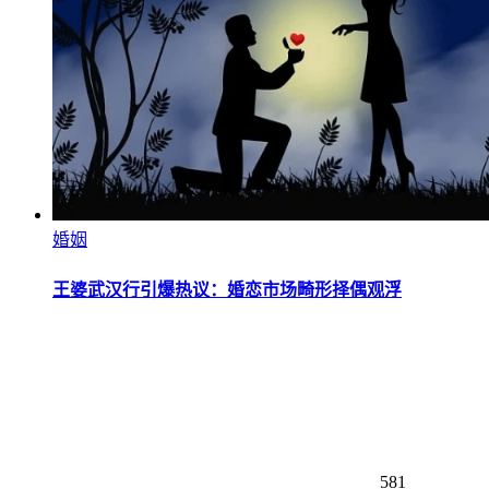
婚姻
王婆武汉行引爆热议：婚恋市场畸形择偶观浮
581